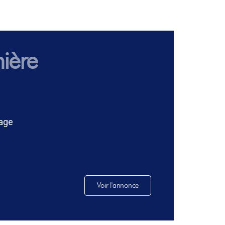
nière
age
Voir l'annonce