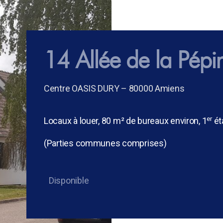
14 Allée de la Pépi
Centre OASIS DURY – 80000 Amiens
er
Locaux à louer, 80 m² de bureaux environ, 1
ét
(
Parties communes comprises)
Disponible