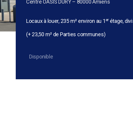
Centre OASIS DURY – 80000 Amiens
er
Locaux à louer, 235 m² environ au 1
étage, div
(+ 23,50 m² de
Parties communes)
Disponible